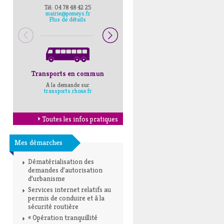
Tél: 04 78 48 42 25
Pompiers : 18
mairie@pomeys.fr
Police secours : 17
Plus de détails
Transports en commun
Horaires Mairie
A la demande sur
Cliquez ici
transports.rhone.fr
Toutes les infos pratiques
Mes démarches
Dématérialisation des
demandes d’autorisation
d’urbanisme
Services internet relatifs au
permis de conduire et à la
sécurité routière
« Opération tranquillité