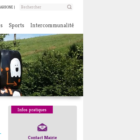
CARBONE
ns
Sports
Intercommunalité
Infos pratiques
→
Contact Mairie
Numéros d’urgence