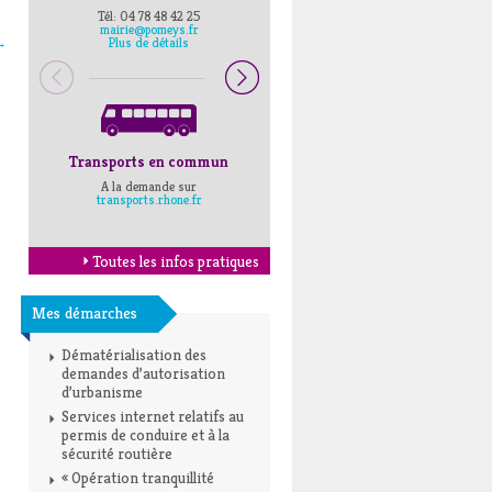
Tél: 04 78 48 42 25
Pompiers : 18
mairie@pomeys.fr
Police secours : 17
→
Plus de détails
Transports en commun
Horaires Mairie
A la demande sur
Cliquez ici
transports.rhone.fr
Toutes les infos pratiques
Mes démarches
Dématérialisation des
demandes d’autorisation
d’urbanisme
Services internet relatifs au
permis de conduire et à la
sécurité routière
« Opération tranquillité