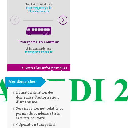
Tél: 04 78 48 42 25
Pompiers : 18
mairie@pomeys.fr
Police secours : 17
Plus de détails
Transports en commun
Horaires Mairie
A la demande sur
Cliquez ici
transports.rhone.fr
Toutes les infos pratiques
Mes démarches
Dématérialisation des
demandes d’autorisation
d’urbanisme
Services internet relatifs au
permis de conduire et à la
sécurité routière
« Opération tranquillité