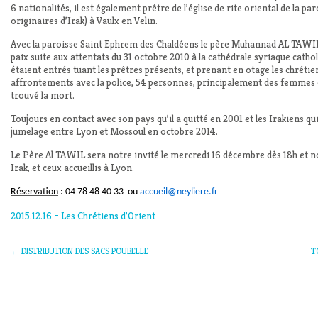
6 nationalités, il est également
prêtre de l’église de rite oriental de la 
originaires d’Irak) à Vaulx en Velin.
Avec la paroisse Saint Ephrem des Chaldéens le père Muhannad AL TAWIL
paix
suite aux attentats du 31 octobre 2010 à la cathédrale syriaque catho
étaient entrés tuant les prêtres présents, et prenant en otage les chrétien
affrontements avec la police, 54 personnes, principalement des femmes et
trouvé la mort.
Toujours en contact avec son pays qu’il a quitté en 2001 et les Irakiens qui 
jumelage entre Lyon et Mossoul en octobre 2014.
Le Père Al TAWIL sera notre invité le mercredi 16 décembre dès 18h et no
Irak, et ceux accueillis à Lyon.
Réservation
: 04 78 48 40 33
ou
accueil@neyliere.fr
2015.12.16 – Les Chrétiens d’Orient
←
DISTRIBUTION DES SACS POUBELLE
T