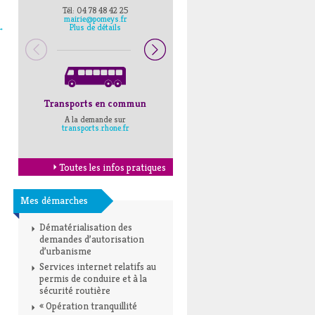
Tél: 04 78 48 42 25
Pompiers : 18
mairie@pomeys.fr
Police secours : 17
→
Plus de détails
Transports en commun
Horaires Mairie
A la demande sur
Cliquez ici
transports.rhone.fr
Toutes les infos pratiques
Mes démarches
Dématérialisation des
demandes d’autorisation
d’urbanisme
Services internet relatifs au
permis de conduire et à la
sécurité routière
« Opération tranquillité