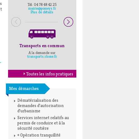
es
Tél: 04 78 48 42 25
Pompiers : 18
mairie@pomeys.fr
Police secours : 17
t
Plus de détails
Transports en commun
Horaires Mairie
A la demande sur
Cliquez ici
transports.rhone.fr
→
Toutes les infos pratiques
Mes démarches
Dématérialisation des
demandes d’autorisation
d’urbanisme
Services internet relatifs au
permis de conduire et à la
sécurité routière
« Opération tranquillité