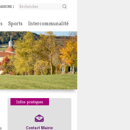
CARBONE
ns
Sports
Intercommunalité
Infos pratiques
Contact Mairie
Numéros d’urgence
es