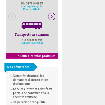
Tél: 04 78 48 42 25
Pompiers : 18
mairie@pomeys.fr
Police secours : 17
Plus de détails
Transports en commun
Horaires Mairie
A la demande sur
Cliquez ici
transports.rhone.fr
Toutes les infos pratiques
Mes démarches
Dématérialisation des
demandes d’autorisation
d’urbanisme
Services internet relatifs au
permis de conduire et à la
sécurité routière
« Opération tranquillité