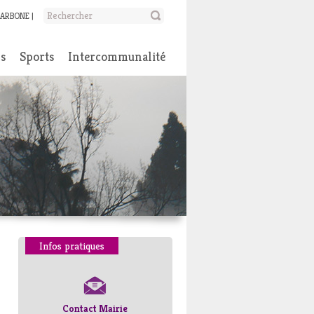
CARBONE
ns
Sports
Intercommunalité
Infos pratiques
Contact Mairie
Numéros d’urgence