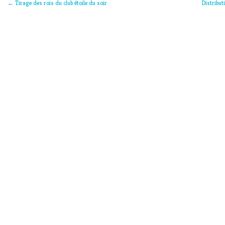
←
Tirage des rois du club étoile du soir
Distribut