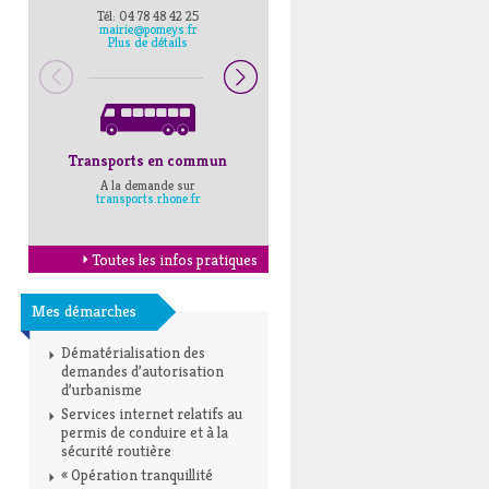
Tél: 04 78 48 42 25
Pompiers : 18
mairie@pomeys.fr
Police secours : 17
Plus de détails
Transports en commun
Horaires Mairie
A la demande sur
Cliquez ici
transports.rhone.fr
Toutes les infos pratiques
Mes démarches
Dématérialisation des
demandes d’autorisation
d’urbanisme
Services internet relatifs au
permis de conduire et à la
sécurité routière
« Opération tranquillité