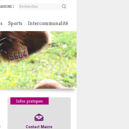
CARBONE
ns
Sports
Intercommunalité
Infos pratiques
→
Contact Mairie
Numéros d’urgence