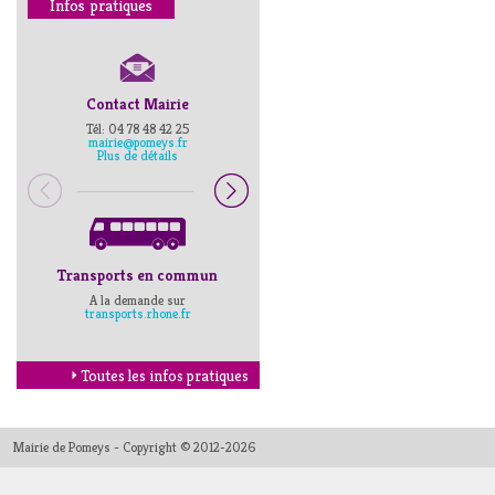
Infos pratiques
Contact Mairie
Numéros d’urgence
Tél: 04 78 48 42 25
Pompiers : 18
mairie@pomeys.fr
Police secours : 17
Plus de détails
Transports en commun
Horaires Mairie
A la demande sur
Cliquez ici
transports.rhone.fr
Toutes les infos pratiques
Mairie de Pomeys - Copyright © 2012-2026