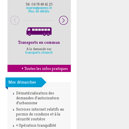
Tél: 04 78 48 42 25
Pompiers : 18
mairie@pomeys.fr
Police secours : 17
Plus de détails
Transports en commun
Horaires Mairie
A la demande sur
Cliquez ici
transports.rhone.fr
Toutes les infos pratiques
Mes démarches
Dématérialisation des
demandes d’autorisation
d’urbanisme
Services internet relatifs au
permis de conduire et à la
sécurité routière
« Opération tranquillité