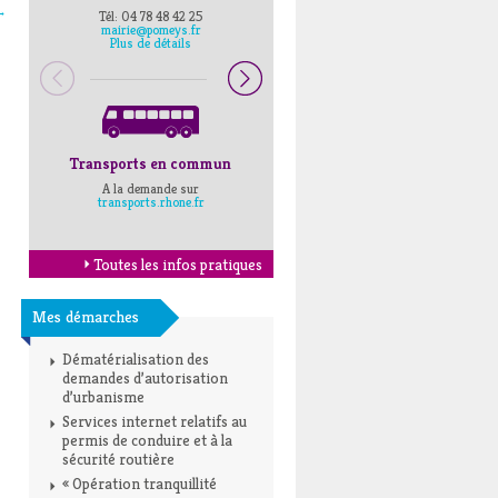
→
Tél: 04 78 48 42 25
Pompiers : 18
mairie@pomeys.fr
Police secours : 17
Plus de détails
Transports en commun
Horaires Mairie
A la demande sur
Cliquez ici
transports.rhone.fr
Toutes les infos pratiques
Mes démarches
Dématérialisation des
demandes d’autorisation
d’urbanisme
Services internet relatifs au
permis de conduire et à la
sécurité routière
« Opération tranquillité