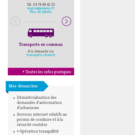
Tél: 04 78 48 42 25
Pompiers : 18
mairie@pomeys.fr
Police secours : 17
Plus de détails
Transports en commun
Horaires Mairie
A la demande sur
Cliquez ici
transports.rhone.fr
Toutes les infos pratiques
Mes démarches
Dématérialisation des
demandes d’autorisation
d’urbanisme
Services internet relatifs au
permis de conduire et à la
sécurité routière
« Opération tranquillité