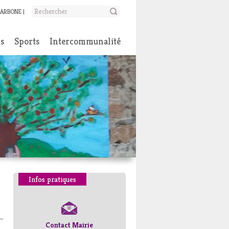
CARBONE
ns
Sports
Intercommunalité
Infos pratiques
Contact Mairie
Numéros d’urgence