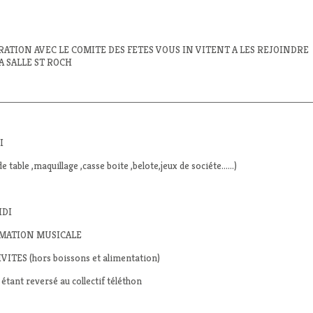
ATION AVEC LE COMITE DES FETES VOUS IN VITENT A LES REJOINDRE
A SALLE ST ROCH
I
e table ,maquillage ,casse boite ,belote,jeux de sociéte……)
IDI
IMATION MUSICALE
ES (hors boissons et alimentation)
étant reversé au collectif téléthon