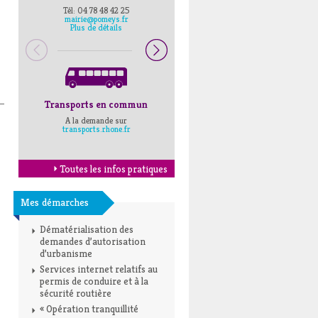
Tél: 04 78 48 42 25
Pompiers : 18
mairie@pomeys.fr
Police secours : 17
Plus de détails
Transports en commun
Horaires Mairie
A la demande sur
Cliquez ici
transports.rhone.fr
Toutes les infos pratiques
Mes démarches
Dématérialisation des
demandes d’autorisation
d’urbanisme
Services internet relatifs au
permis de conduire et à la
sécurité routière
« Opération tranquillité