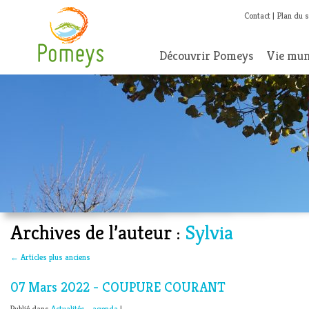
Contact
Plan du s
Découvrir Pomeys
Vie mun
Archives de l’auteur :
Sylvia
←
Articles plus anciens
07 Mars 2022 - COUPURE COURANT
Publié dans
Actualités - agenda
|