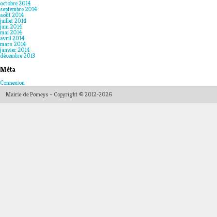
octobre 2014
septembre 2014
août 2014
juillet 2014
juin 2014
mai 2014
avril 2014
mars 2014
janvier 2014
décembre 2013
Méta
Connexion
Mairie de Pomeys - Copyright © 2012-2026